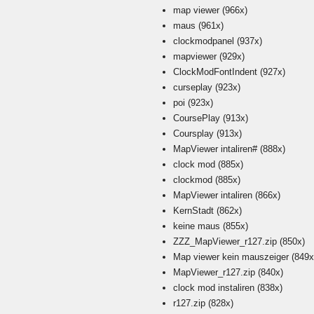
map viewer
(966x)
maus
(961x)
clockmodpanel
(937x)
mapviewer
(929x)
ClockModFontIndent
(927x)
curseplay
(923x)
poi
(923x)
CoursePlay
(913x)
Coursplay
(913x)
MapViewer intaliren#
(888x)
clock mod
(885x)
clockmod
(885x)
MapViewer intaliren
(866x)
KernStadt
(862x)
keine maus
(855x)
ZZZ_MapViewer_r127.zip
(850x)
Map viewer kein mauszeiger
(849x
MapViewer_r127.zip
(840x)
clock mod instaliren
(838x)
r127.zip
(828x)