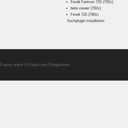
Fendt Fartivon 725
(792x)
beta viewer
(782x)
Fendt 725
(780x)
Suchplugin installieren
0 users online | 0 Gäste und 0 Registrierte