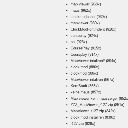
map viewer
(968x)
maus
(962x)
clockmodpanel
(939x)
mapviewer
(930x)
ClockModFontIndent
(928x)
curseplay
(924x)
poi
(923x)
CoursePlay
(915x)
Coursplay
(914x)
MapViewer intaliren#
(894x)
clock mod
(886x)
clockmod
(886x)
MapViewer intaliren
(867x)
KernStadt
(865x)
keine maus
(857x)
Map viewer kein mauszeiger
(852x
ZZZ_MapViewer_r127.zip
(851x)
MapViewer_r127.zip
(842x)
clock mod instaliren
(839x)
r127.zip
(828x)