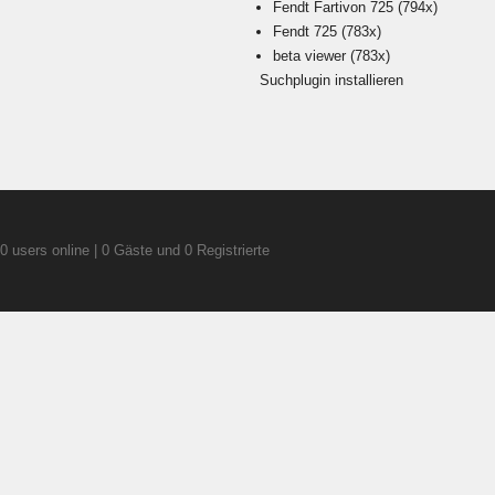
Fendt Fartivon 725
(794x)
Fendt 725
(783x)
beta viewer
(783x)
Suchplugin installieren
0 users online | 0 Gäste und 0 Registrierte