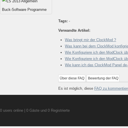
Buck-Software Programme
Tags:
-
Verwandte Artikel:
Was bringt mir der ClockMod ?
Was kann bei dem ClockMod konfigrie
Wie Konfiguriere ich den ModClock üb
Wie Konfiguriere ich den ModClock üb
Wie kann ich das ClockMod Panel de- 
Über diese FAQ
Bewertung der FAQ
Es ist möglich, diese
FAQ zu kommentier
0 users online | 0 Gäste und 0 Registrierte