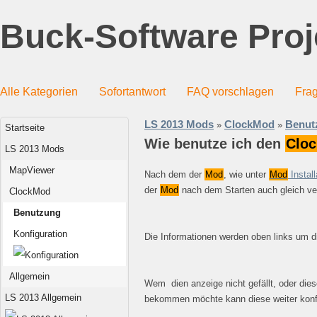
Buck-Software Proj
Alle Kategorien
Sofortantwort
FAQ vorschlagen
Frag
LS 2013 Mods
ClockMod
Benut
»
»
Startseite
Wie benutze ich den
Cloc
LS 2013 Mods
MapViewer
Nach dem der
Mod
, wie unter
Mod
Install
der
Mod
nach dem Starten auch gleich ve
ClockMod
Benutzung
Konfiguration
Die Informationen werden oben links um d
Allgemein
Wem dien anzeige nicht gefällt, oder dies
LS 2013 Allgemein
bekommen möchte kann diese weiter konfi