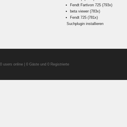
Fendt Fartivon 725
(793x)
beta viewer
(783x)
Fendt 725
(781x)
Suchplugin installieren
0 users online | 0 Gäste und 0 Registrierte