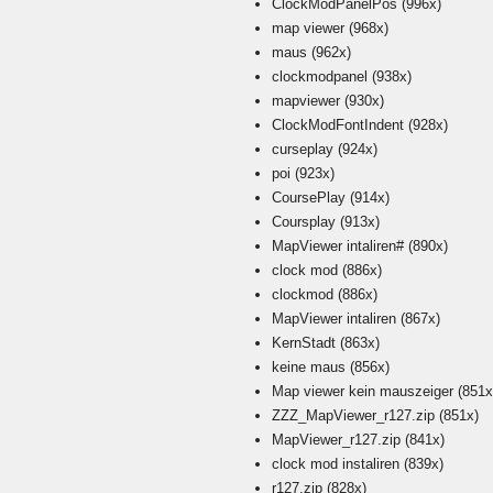
ClockModPanelPos
(996x)
map viewer
(968x)
maus
(962x)
clockmodpanel
(938x)
mapviewer
(930x)
ClockModFontIndent
(928x)
curseplay
(924x)
poi
(923x)
CoursePlay
(914x)
Coursplay
(913x)
MapViewer intaliren#
(890x)
clock mod
(886x)
clockmod
(886x)
MapViewer intaliren
(867x)
KernStadt
(863x)
keine maus
(856x)
Map viewer kein mauszeiger
(851x
ZZZ_MapViewer_r127.zip
(851x)
MapViewer_r127.zip
(841x)
clock mod instaliren
(839x)
r127.zip
(828x)